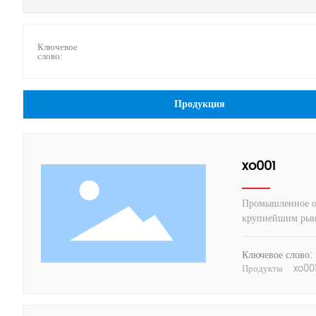
Ключевое
слово:
Продукция
xo001
Промышленное об
крупнейшим рынк
Ключевое слово:
Продукты
xo00