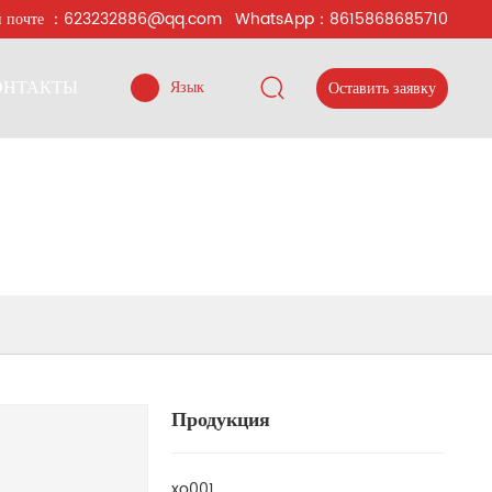
й почте ：
623232886@qq.com
WhatsApp：
8615868685710
ОНТАКТЫ
Язык
Оставить заявку
Продукция
xo001