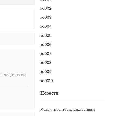
xo002
xo003
xo004
xo005
xo006
xo007
xo008
xo009
 что делает его
xo0010
Новости
Международная выставка в Линьи,